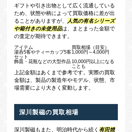
ギフトや引き出物として広く流通している
ため、状態や柄によって買取価格に差が出
ることがありますが、
人気の有名シリーズ
や箱付きの未使用品
は、まとまった金額で
の査定が期待できます。
アイテム
買取相場（目安）
湯呑5客やティーカップ5客
1,000円～4,000円
セット
飾皿・花瓶などの大型作品
10,000円以上になる
ことも
上記金額はあくまで参考です。実際の買取
金額は、製品の製造年やモデル、状態、市
場需要により大きく変動します。
深川製磁の買取相場
深川製磁もまた、明治時代から続く
有田焼