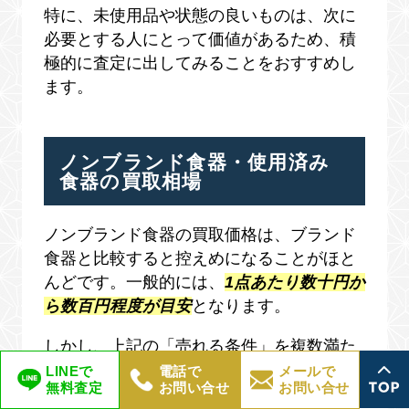
特に、未使用品や状態の良いものは、次に
必要とする人にとって価値があるため、積
極的に査定に出してみることをおすすめし
ます。
ノンブランド食器・使用済み
食器の買取相場
ノンブランド食器の買取価格は、ブランド
食器と比較すると控えめになることがほと
んどです。一般的には、
1点あたり数十円か
ら数百円程度が目安
となります。
しかし、上記の「売れる条件」を複数満た
している場合や、まとまった数で査定に出
LINEで
電話で
メールで
無料査定
お問い合せ
お問い合せ
すことで、数千円での買取が期待できるケ