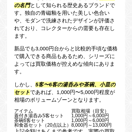
の名門
として知られる歴史あるブランドで
す。独自の青磁釉を用いた美しい色合い
や、モダンで洗練されたデザインが評価さ
れており、コレクターからの需要も存在し
ます。
新品でも3,000円台からと比較的手頃な価格
で購入できる商品もあるため、シリーズに
よっては買取価格が控えめな傾向にありま
す。
しかし、
5客〜6客の湯呑みや茶碗、小皿の
セット
であれば、1,000円〜5,000円程度が
相場のボリュームゾーンとなります。
アイテム
買取相場（目安）
蓋付き湯呑み5客セット
1,000円～6,000円
茶碗6客セット
1,000円～6,000円
和食器セット（20点以上）
8,000円～13,000円
上記金額はあくまで参考です。実際の買取