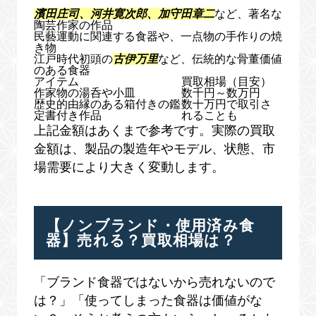
濱田庄司、河井寛次郎、加守田章二
など、著名な
陶芸作家の作品
民藝運動に関連する食器や、一点物の手作りの焼
き物
江戸時代初頭の
古伊万里
など、伝統的な骨董価値
のある食器
アイテム
買取相場（目安）
作家物の湯呑や小皿
数千円～数万円
歴史的由縁のある箱付きの鑑
数十万円で取引さ
定書付き作品
れることも
上記金額はあくまで参考です。実際の買取
金額は、製品の製造年やモデル、状態、市
場需要により大きく変動します。
【ノンブランド・使用済み食
器】売れる？買取相場は？
「ブランド食器ではないから売れないので
は？」「使ってしまった食器は価値がな