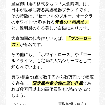
皇室御用達の格式をもつ『大倉陶園』は、
日本が世界に誇る高級磁器ブランドです。
その特徴は、“セーブルのブルー、オークラ
のホワイト”と称される
青色の「岡染め」
と、透明感のある美しい白磁にあります。
大倉陶園の代表作といえば、
「ブルーロー
ズ」
が有名です。
その他にも、「ホワイトローズ」や「ゴー
ルドライン」も定番の人気シリーズとして
知られています。
買取相場は1点で数千円から数万円まで幅広
く存在し、
限定品や希少性の高い作品
であ
れば数万円以上の高価買取も期待できるで
しょう。
アイテム
買取相場（目安）