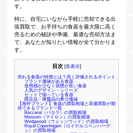
す。
特に、自宅にいながら手軽に売却できる出
張買取で、お手持ちの食器を最大限に高く
売るための秘訣や準備、最適な売却方法ま
で、あなたが知りたい情報が全て分かりま
す。
目次
[
非表示
]
売れる食器の特徴とは？高く評価されるポイント
ブランド価値がある食器
使用感が少なく状態が良い食器
人気のデザイン・シリーズ
セットで揃っている食器
限定品・廃盤品の希少価値
【海外ブランド】食器の買取相場と高価買取が期
待できるブランド一覧
Baccarat（バカラ）の買取相場
Meissen（マイセン）の買取相場
Wedgwood（ウェッジウッド）の買取相場
Royal Copenhagen（ロイヤルコペンハーゲ
ン）の買取相場