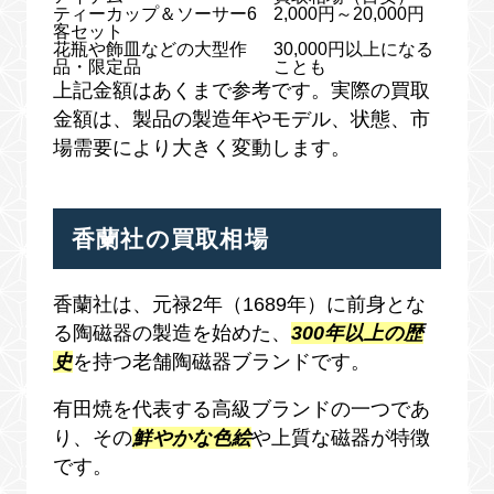
ティーカップ＆ソーサー6
2,000円～20,000円
客セット
花瓶や飾皿などの大型作
30,000円以上になる
品・限定品
ことも
上記金額はあくまで参考です。実際の買取
金額は、製品の製造年やモデル、状態、市
場需要により大きく変動します。
香蘭社の買取相場
香蘭社は、元禄2年（1689年）に前身とな
る陶磁器の製造を始めた、
300年以上の歴
史
を持つ老舗陶磁器ブランドです。
有田焼を代表する高級ブランドの一つであ
り、その
鮮やかな色絵
や上質な磁器が特徴
です。