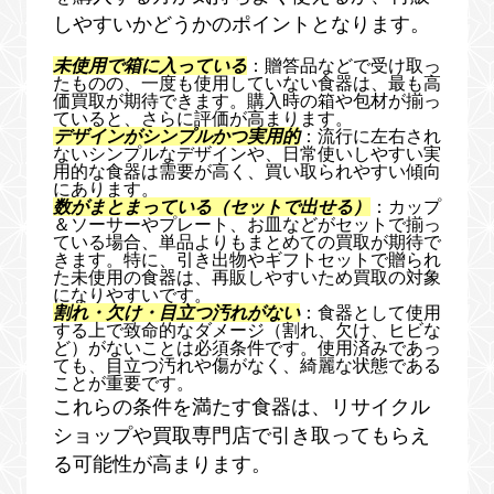
しやすいかどうかのポイントとなります。
未使用で箱に入っている
：贈答品などで受け取っ
たものの、一度も使用していない食器は、最も高
価買取が期待できます。購入時の箱や包材が揃っ
ていると、さらに評価が高まります。
デザインがシンプルかつ実用的
：流行に左右され
ないシンプルなデザインや、日常使いしやすい実
用的な食器は需要が高く、買い取られやすい傾向
にあります。
数がまとまっている（セットで出せる）
：カップ
＆ソーサーやプレート、お皿などがセットで揃っ
ている場合、単品よりもまとめての買取が期待で
きます。特に、引き出物やギフトセットで贈られ
た未使用の食器は、再販しやすいため買取の対象
になりやすいです。
割れ・欠け・目立つ汚れがない
：食器として使用
する上で致命的なダメージ（割れ、欠け、ヒビな
ど）がないことは必須条件です。使用済みであっ
ても、目立つ汚れや傷がなく、綺麗な状態である
ことが重要です。
これらの条件を満たす食器は、リサイクル
ショップや買取専門店で引き取ってもらえ
る可能性が高まります。