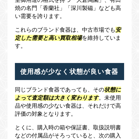
室御用達の格式を持つ「大倉陶園」、有田
焼の名門「香蘭社」「深川製磁」なども高
い需要を誇ります。
これらのブランド食器は、中古市場でも
安
定した需要と高い買取相場
を維持していま
す。
使用感が少なく状態が良い食器
同じブランド食器であっても、その
状態に
よって査定額は大きく変わります
。未使用
品や使用感の少ない食器は、それだけで高
評価の対象となります。
とくに、購入時の箱や保証書、取扱説明書
などの付属品がそろっていると、次の購入