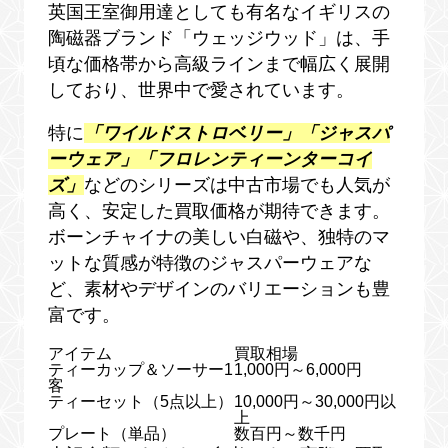
英国王室御用達としても有名なイギリスの
陶磁器ブランド「ウェッジウッド」は、手
頃な価格帯から高級ラインまで幅広く展開
しており、世界中で愛されています。
特に
「ワイルドストロベリー」「ジャスパ
ーウェア」「フロレンティーンターコイ
ズ」
などのシリーズは中古市場でも人気が
高く、安定した買取価格が期待できます。
ボーンチャイナの美しい白磁や、独特のマ
ットな質感が特徴のジャスパーウェアな
ど、素材やデザインのバリエーションも豊
富です。
アイテム
買取相場
ティーカップ＆ソーサー1
1,000円～6,000円
客
ティーセット（5点以上）
10,000円～30,000円以
上
プレート（単品）
数百円～数千円