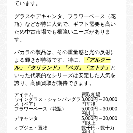
ています。
グラスやデキャンタ、フラワーベース（花
瓶）などが特に人気で、ギフト需要も高い
ため中古市場でも根強いニーズがありま
す。
バカラの製品は、その重量感と光の反射に
よる輝きが特徴です。特に、
「アルクー
ル」「タリランド」「ベガ」「エトナ」
と
いった代表的なシリーズは安定した人気を
誇り、高価買取が期待できます。
アイテム
買取相場
ワイングラス・シャンパングラ
3,000円～20,000
ス（ペア）
円前後
フラワーベース（花瓶）
5,000円～30,000
円以上
デキャンタ
5,000円～30,000
円以上
オブジェ・置物
数千円～数十万
円以上