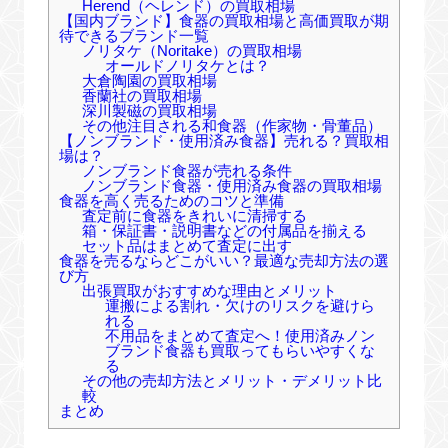
Herend（ヘレンド）の買取相場
【国内ブランド】食器の買取相場と高価買取が期
待できるブランド一覧
ノリタケ（Noritake）の買取相場
オールドノリタケとは？
大倉陶園の買取相場
香蘭社の買取相場
深川製磁の買取相場
その他注目される和食器（作家物・骨董品）
【ノンブランド・使用済み食器】売れる？買取相
場は？
ノンブランド食器が売れる条件
ノンブランド食器・使用済み食器の買取相場
食器を高く売るためのコツと準備
査定前に食器をきれいに清掃する
箱・保証書・説明書などの付属品を揃える
セット品はまとめて査定に出す
食器を売るならどこがいい？最適な売却方法の選
び方
出張買取がおすすめな理由とメリット
運搬による割れ・欠けのリスクを避けら
れる
不用品をまとめて査定へ！使用済みノン
ブランド食器も買取ってもらいやすくな
る
その他の売却方法とメリット・デメリット比
較
まとめ