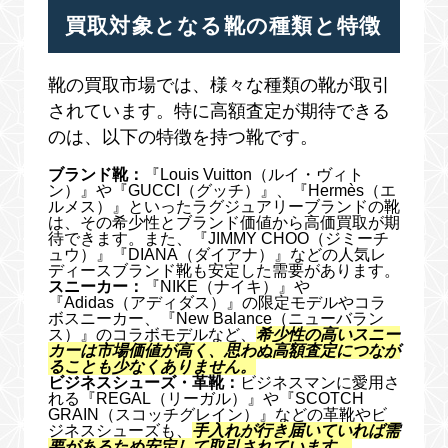
買取対象となる靴の種類と特徴
靴の買取市場では、様々な種類の靴が取引
されています。特に高額査定が期待できる
のは、以下の特徴を持つ靴です。
ブランド靴：
『Louis Vuitton（ルイ・ヴィト
ン）』や『GUCCI（グッチ）』、『Hermès（エ
ルメス）』といったラグジュアリーブランドの靴
は、その希少性とブランド価値から高価買取が期
待できます。また、『JIMMY CHOO（ジミーチ
ュウ）』『DIANA（ダイアナ）』などの人気レ
ディースブランド靴も安定した需要があります。
スニーカー：
『NIKE（ナイキ）』や
『Adidas（アディダス）』の限定モデルやコラ
ボスニーカー、『New Balance（ニューバラン
ス）』のコラボモデルなど、
希少性の高いスニー
カーは市場価値が高く、思わぬ高額査定につなが
ることも少なくありません。
ビジネスシューズ・革靴：
ビジネスマンに愛用さ
れる『REGAL（リーガル）』や『SCOTCH
GRAIN（スコッチグレイン）』などの革靴やビ
ジネスシューズも、
手入れが行き届いていれば需
要があるため安定して取引されています。