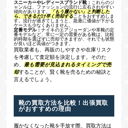
スニーカーやレディースブランド靴：
これらのジ
ャンルは、ファッションの流行に左右されやすい
傾向があります。
「もう履かない」と判断した
ら、できるだけ早く売却する
ことをおすすめしま
す。流行が過ぎてしまうと、急激に価値が下がる
ケースも少なくありません。
定番モデル：
ナイキのエアジョーダンや革靴の定
番モデルなど、常に一定の需要がある靴は、比較
的時期を選ばずに売却できますが、それでも状態
が良いほど高値がつきます。
買取業者も、再販のしやすさや在庫リスク
を考慮して査定額を決定します。そのた
め、
最も需要が見込まれるタイミングで売
却
することが、賢く靴を売るための秘訣と
言えるでしょう。
靴の買取方法を比較！出張買取
がおすすめの理由
履かなくなった靴を手放す際、買取方法は