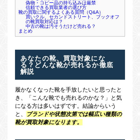
偽物・コピー品の持ち込みは厳禁
信頼できる買取業者の選び方
靴の買取に関するよくある質問（Q&A）
買いクル、セカンドストリート、ブックオフ
の靴買取対応は？
中古の靴は汚そうだけど売れる？
まとめ
あなたの靴、買取対象にな
る？どんな靴が売れるか徹底
解説
履かなくなった靴を手放したいと思ったと
き、「こんな靴でも売れるのかな？」と気
になる方は多いはずです。結論からいう
と、
ブランドや状態次第では幅広い種類の
靴が買取対象になります。