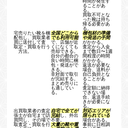
時間が発生す
ることがあ
る。
買取不可とな
った靴は持ち
帰る必要があ
る。
宅
売りたい靴を梱
全国どこから
梱包材の準備
配
包し、買取業者
でも利用可能
や発送の手間
買
に送付して査
で、店舗が近
がかかる。
取
定・買取を行う
くになくても
査定から入金
方法。
売却できる。
まで数日〜1週
自分の都合の
間程度の時間
良い時間に梱
がかかる。
包・発送がで
返送が必要な
きる。
場合、送料が
非対面で取引
自己負担とな
が完結する。
ることがあ
まとめ売りに
る。
も適してい
査定額に納得
る。
できない場
合、返送手続
きが必要にな
る。
出
買取業者の査定
自宅で全てが
対応エリアが
張
士が自宅まで訪
完結
し、外出
限られている
買
問し、その場で
不要。
場合がある。
取
査定・買取を行
大量の靴や重
事前に日程調