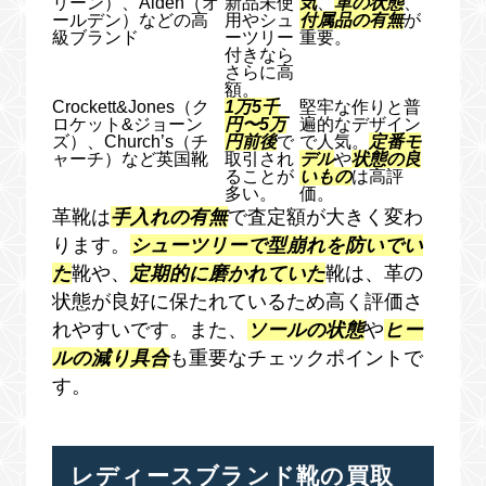
リーン）、Alden（オ
新品未使
気
、
革の状態
、
ールデン）などの高
用やシュ
付属品の有無
が
級ブランド
ーツリー
重要。
付きなら
さらに高
額。
Crockett&Jones（ク
1万5千
堅牢な作りと普
ロケット&ジョーン
円〜5万
遍的なデザイン
ズ）、Church’s（チ
円前後
で
で人気。
定番モ
ャーチ）など英国靴
取引され
デル
や
状態の良
ることが
いもの
は高評
多い。
価。
革靴は
手入れの有無
で査定額が大きく変わ
ります。
シューツリーで型崩れを防いでい
た
靴や、
定期的に磨かれていた
靴は、革の
状態が良好に保たれているため高く評価さ
れやすいです。また、
ソールの状態
や
ヒー
ルの減り具合
も重要なチェックポイントで
す。
レディースブランド靴の買取