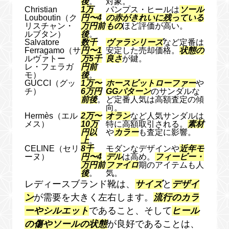
後
。
対象。
Christian
1万
パンプス・ヒールは
ソール
Louboutin（ク
円〜4
の赤がきれいに残っている
リスチャン・
万円前
もの
ほど評価が高い。
ルブタン）
後
。
Salvatore
数千
ヴァラシリーズ
など定番は
Ferragamo（サ
円〜1
安定した売却価格。
状態の
ルヴァトー
万5千
良さ
が鍵。
レ・フェラガ
円前
モ）
後
。
GUCCI（グッ
1万〜
ホースビットローファー
や
チ）
6万円
GGパターン
のサンダルな
前後
。
ど定番人気は高額査定の傾
向。
Hermès（エル
2万〜
オラン
など人気サンダルは
メス）
10万
特に高額取引される。
素材
円以
や
カラー
も査定に影響。
上
。
CELINE（セリ
8千
モダンなデザインや
近年モ
ーヌ）
円〜4
デル
は高め。
フィービー・
万円前
ファイロ
期のアイテムも人
後
。
気。
レディースブランド靴は、
サイズ
と
デザイ
ン
が需要を大きく左右します。
流行のカラ
ーやシルエット
であること、そして
ヒール
の傷やソールの状態
が良好であることは、