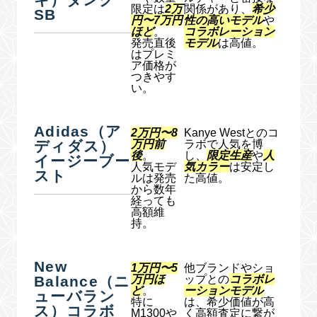
限定は
2万
関係があり、
希少
SB
円〜7万円
性の高いモデル
や
ほど
。
コラボレーション
発売直後
モデル
は高値。
はプレミ
ア価格が
つきやす
い。
Adidas（ア
2万円〜8
Kanye Westとのコ
ディダス）
万円前
ラボで人気を博
後
。
し、
限定生産
や
人
イージーブー
人気モデ
気カラー
は安定し
スト
ルは発売
た高値。
から数年
経っても
高額維
持。
New
1万円〜5
他ブランドやショ
Balance（ニ
万円ほ
ップとの
コラボレ
ど
。
ーションモデル
ューバラン
特に
は、希少価値が高
ス）コラボ
M1300や
く高額査定に繋が