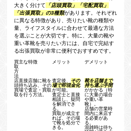
大きく分けて
「店頭買取」「宅配買取」
「出張買取」の3種類
があります。それぞれ
に異なる特徴があり、売りたい靴の種類や
量、ライフスタイルに合わせて最適な方法
を選ぶことが大切です。特に、大量の靴や
重い革靴を売りたい方には、自宅で完結す
る出張買取が非常に便利でおすすめです。
買
主な特徴
メリット
デメリット
取
方
法
店
直接店舗に靴を
査定後、
その
靴を店舗まで
頭
持ち込み、その
場で即現金化
持ち運ぶ手間
買
場で査定・買取
が可能。
がかかる（特
取
を行う方法。
査定士と直接
に大量の場合
相談し、疑問
や重い革
を解消でき
靴）。
る。
店舗の営業時
買取が成立す
間内に来店す
れば、その場
る必要があ
で靴を処分で
る。
きる。
混雑時は待ち